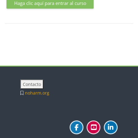
Haga clic aquí para entrar al curso
Bloques
Bloques
Contacto
noharm.org
Bloques
Bloques
Bloques