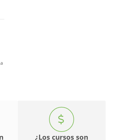
s
 a
n
¿Los cursos son