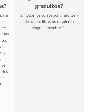
os?
gratuitos?
 para
Sí, todos los cursos son gratuitos y
de la
de acceso libre; no requieren
ar y
ninguna membresía.
ir las
icos,
cia
es y
n
unos
arios
ada
s
s