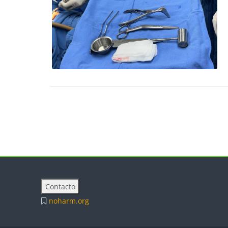
Bloques
Bloq
Bloques
Contacto
noharm.org