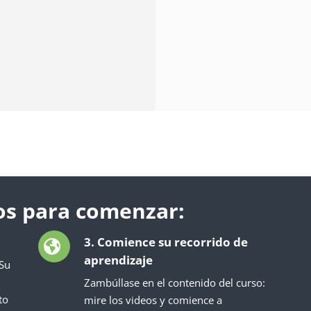
sos para comenzar:
3. Comience su recorrido de
aprendizaje
 Su
Zambúllase en el contenido del curso:
to
mire los videos y comience a